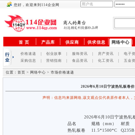
您好，欢迎来到114企业网
供应商
首 页
产品库
供应商
供求信息
网络中心
价格速递
|
创业故事
|
服饰资讯
|
房产资讯
|
电子
采购信息
|
营销指南
|
食品资讯
|
化工资讯
|
五金
位置：首页 > 网络中心 > 市场价格速递
2026年6月10日宁波热轧板卷
声明：信息均来源网络,该文观点仅代表原作者本人，
2026年6月10日宁波热
品名
规格（mm）
材质
热轧板卷
11.5*1500*C
Q235B